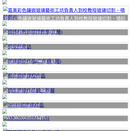
嘉美彩色鑲嵌玻璃藝術工坊負責人到校教授玻璃切割、噴砂
藝術
鑄造科教師環境教育(宜蘭)
勞安所參訪
琉璃鑄造作品(二年級A組)
藝品鑄造課程作品
師生琉璃作品線上聯展
2024B組琉璃成品
IMG20220105171451