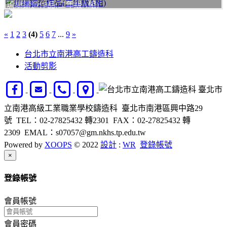
琉璃鑄造作品(二年級A組)
«
1
2
3
(4)
5
6
7
...
9
»
台北市立南港高工鑄造科
活動剪影
臺北市
立南港高級工業職業學校鑄造科 臺北市南港區興中路29
號 TEL：02-27825432 轉2301 FAX：02-27825432 轉
2309 EMAL：s07057@gm.nkhs.tp.edu.tw
Powered by
XOOPS
© 2022
設計
:
WR
登錄帳號
Close
×
登錄帳號
會員帳號
會員密碼