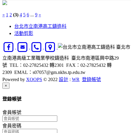
«
1
2
(3)
4
5
6
...
9
»
台北市立南港高工鑄造科
活動剪影
臺北市
立南港高級工業職業學校鑄造科 臺北市南港區興中路29
號 TEL：02-27825432 轉2301 FAX：02-27825432 轉
2309 EMAL：s07057@gm.nkhs.tp.edu.tw
Powered by
XOOPS
© 2022
設計
:
WR
登錄帳號
Close
×
登錄帳號
會員帳號
會員密碼