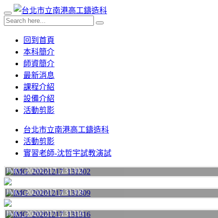
回到首頁
本科簡介
師資簡介
最新消息
課程介紹
設備介紹
活動剪影
台北市立南港高工鑄造科
活動剪影
實習老師-沈哲宇試教演試
IMG_20201217_131302
IMG_20201217_131309
IMG_20201217_131316