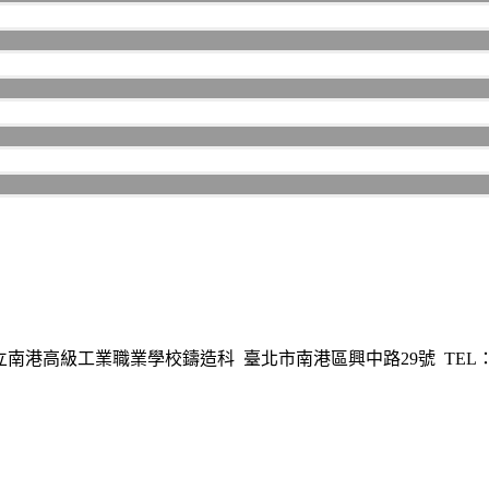
港高級工業職業學校鑄造科 臺北市南港區興中路29號 TEL：02-278254