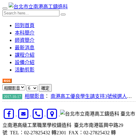
回到首頁
本科簡介
師資簡介
最新消息
課程介紹
設備介紹
活動剪影
確定
相關影音
：
南港高工優良學生請支持3號候選人林勁睿
2017-10-17
臺北市
立南港高級工業職業學校鑄造科 臺北市南港區興中路29
號 TEL：02-27825432 轉2301 FAX：02-27825432 轉