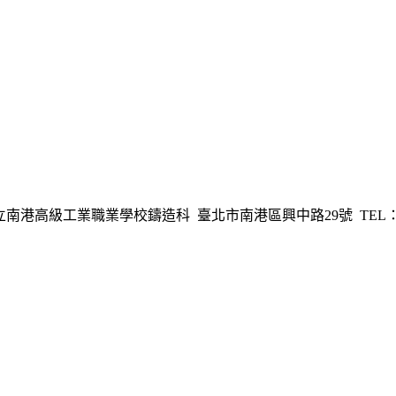
港高級工業職業學校鑄造科 臺北市南港區興中路29號 TEL：02-278254