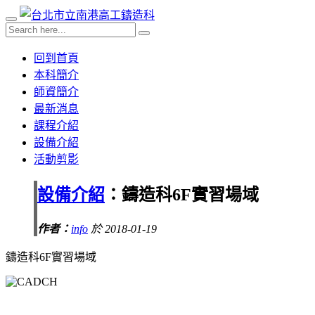
回到首頁
本科簡介
師資簡介
最新消息
課程介紹
設備介紹
活動剪影
設備介紹
：鑄造科6F實習場域
作者：
info
於 2018-01-19
鑄造科6F實習場域