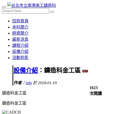
回到首頁
本科簡介
師資簡介
最新消息
課程介紹
設備介紹
活動剪影
設備介紹
：鑄造科金工區
作者：
info
於 2018-01-19
1623
鑄造科金工區
次閱讀
鑄造科金工區