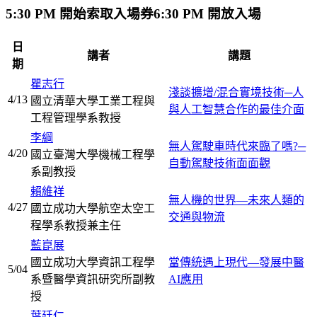
5:30 PM 開始索取入場券
6:30 PM 開放入場
日
講者
講題
期
瞿志行
淺談擴增/混合實境技術─人
4/13
國立清華大學工業工程與
與人工智慧合作的最佳介面
工程管理學系教授
李綱
無人駕駛車時代來臨了嗎?─
4/20
國立臺灣大學機械工程學
自動駕駛技術面面觀
系副教授
賴維祥
無人機的世界—未來人類的
4/27
國立成功大學航空太空工
交通與物流
程學系教授兼主任
藍崑展
國立成功大學資訊工程學
當傳統遇上現代—發展中醫
5/04
系暨醫學資訊研究所副教
AI應用
授
葉廷仁