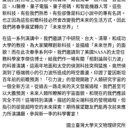
店、AI醫療、量子電腦、量子密碼，和智能機器人等，這些
新科技，有些我們熟悉，有些卻像是科幻小說中的專有名詞。
也正因為這些前瞻科技必然會改變我們未來的生活方式，因此
我們將春季展望轉向了「未來世界」！
在這一系列演講中，我們邀請了中研院、台大、清華，和成功
大學的教授，為大家闡釋創新科技，並描繪「未來世界」的面
貌！而在此次春季系列中，我們邀請到了美國NASA的太空任
務科學家李傑信博士，給我們作一場有關「相對論與引力波」
的科普演講，這兩年地面和太空的偵測科技突飛猛進，竟然偵
測到了極端微小的引力波所造成的時空震盪，印證了愛因斯坦
百年前的前瞻預測！「引力波」的發現開啟了人類研究宇宙的
一個全新方法，從過去一路走來的天文發展過程，我們甚至可
以大膽預測，未來人類所瞭解的宇宙面貌，和現在的我們應該
完全不同！這場特別演講，描述的是尖端科技的發現過程，但
指引的卻是超時空的未來探索！期待展望聽友們能再次前來應
力所演講廳，參與新一季的科學饗宴！
國立臺灣大學天文物理研究所