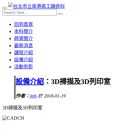
回到首頁
本科簡介
師資簡介
最新消息
課程介紹
設備介紹
活動剪影
設備介紹
：3D掃描及3D列印室
作者：
info
於 2018-01-19
3D掃描及3D列印室