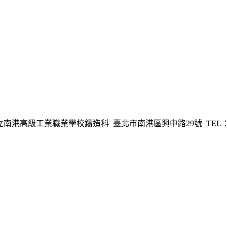
港高級工業職業學校鑄造科 臺北市南港區興中路29號 TEL：02-278254