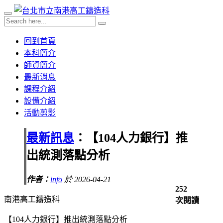
回到首頁
本科簡介
師資簡介
最新消息
課程介紹
設備介紹
活動剪影
最新訊息
：【104人力銀行】推
出統測落點分析
作者：
info
於 2026-04-21
252
南港高工鑄造科
次閱讀
【104人力銀行】推出統測落點分析