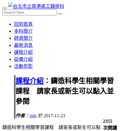
回到首頁
本科簡介
師資簡介
最新消息
課程介紹
設備介紹
活動剪影
課程介紹
：鑄造科學生相關學習
課程 請家長或新生可以點入並
參閱
作者：
info
於 2017-11-23
2355
鑄造科學生
相關
學習課程
請
家長或新生
可以
點
次閱讀