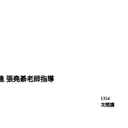
逢 張堯綦老師指導
1354
次閱讀