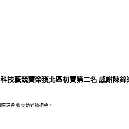
工科技藝競賽榮獲北區初賽第二名 感謝陳錦
謝陳錦逢 張堯綦老師指導。