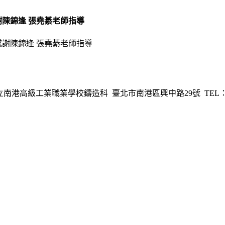
謝陳錦逢 張堯綦老師指導
港高級工業職業學校鑄造科 臺北市南港區興中路29號 TEL：02-278254