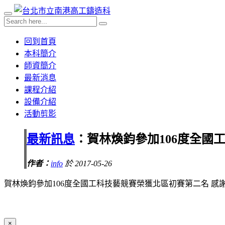
回到首頁
本科簡介
師資簡介
最新消息
課程介紹
設備介紹
活動剪影
最新訊息
：賀林煥鈞參加106度全國
作者：
info
於 2017-05-26
賀林煥鈞參加106度全國工科技藝競賽榮獲北區初賽第二名 感
×