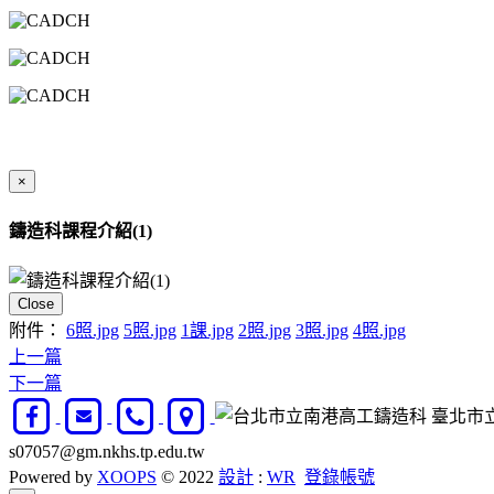
×
鑄造科課程介紹(1)
Close
附件：
6照.jpg
5照.jpg
1課.jpg
2照.jpg
3照.jpg
4照.jpg
上一篇
下一篇
臺北市立南
s07057@gm.nkhs.tp.edu.tw
Powered by
XOOPS
© 2022
設計
:
WR
登錄帳號