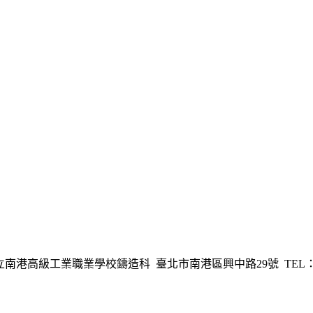
港高級工業職業學校鑄造科 臺北市南港區興中路29號 TEL：02-278254