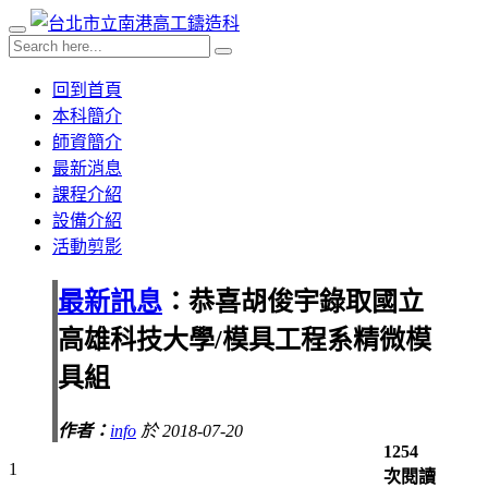
回到首頁
本科簡介
師資簡介
最新消息
課程介紹
設備介紹
活動剪影
最新訊息
：恭喜胡俊宇錄取國立
高雄科技大學/模具工程系精微模
具組
作者：
info
於 2018-07-20
1254
1
次閱讀